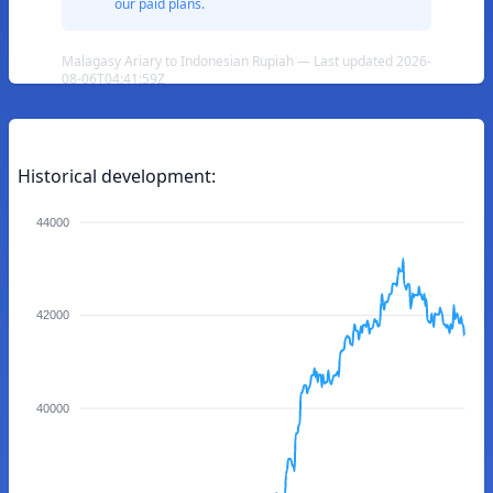
our paid plans.
Malagasy Ariary to Indonesian Rupiah — Last updated 2026-
08-06T04:41:59Z
Historical development:
44000
42000
40000