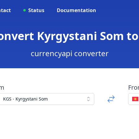
tact
Status
Documentation
Convert Kyrgystani Som t
currencyapi converter
om
Fr
KGS - Kyrgystani Som