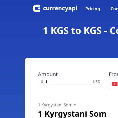
Pricing
Con
1 KGS to KGS - 
Amount
Fr
$
USD
1 Kyrgystani Som =
1 Kyrgystani Som