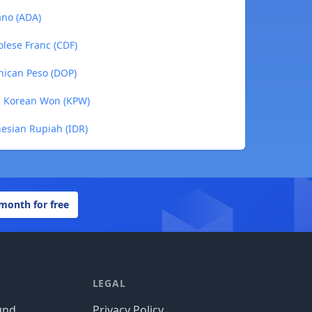
ano (ADA)
olese Franc (CDF)
nican Peso (DOP)
th Korean Won (KPW)
nesian Rupiah (IDR)
 month for free
LEGAL
und
Privacy Policy