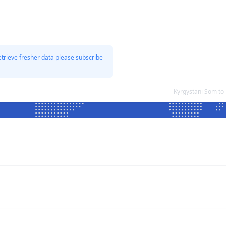
etrieve fresher data please subscribe
Kyrgystani Som to