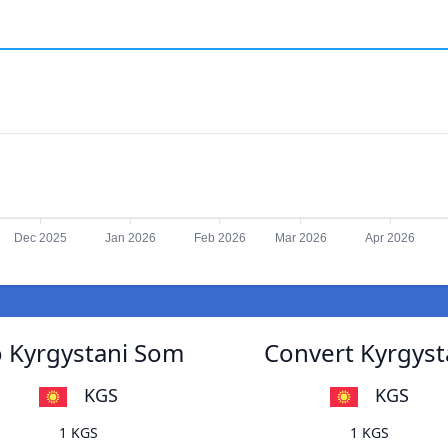
Dec 2025
Jan 2026
Feb 2026
Mar 2026
Apr 2026
o Kyrgystani Som
Convert Kyrgyst
KGS
KGS
1 KGS
1 KGS