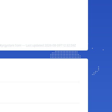
 Kyrgystani Som — Last updated 2026-08-09T12:32:59Z