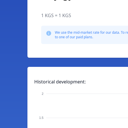
1 KGS = 1 KGS
We use the mid-market rate for our data. To r
to one of our paid plans.
Historical development:
2
1.5