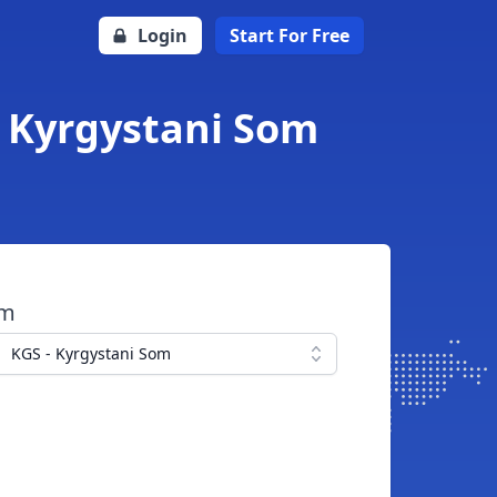
Login
Start For Free
o Kyrgystani Som
om
KGS - Kyrgystani Som