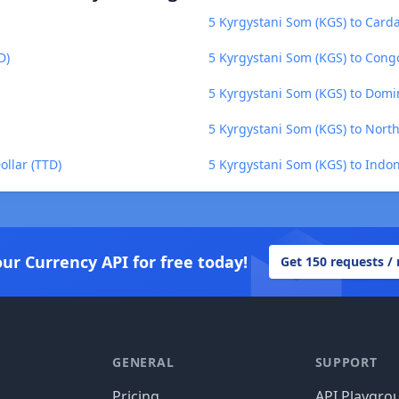
5 Kyrgystani Som (KGS) to Card
D)
5 Kyrgystani Som (KGS) to Cong
5 Kyrgystani Som (KGS) to Domi
5 Kyrgystani Som (KGS) to Nor
ollar (TTD)
5 Kyrgystani Som (KGS) to Indo
our Currency API for free today!
Get 150 requests /
GENERAL
SUPPORT
Pricing
API Playgro