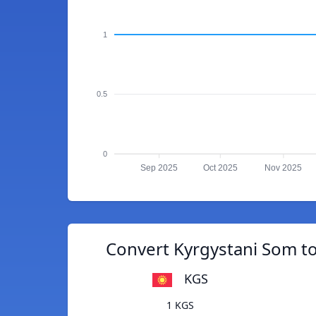
1
0.5
0
Sep 2025
Oct 2025
Nov 2025
Convert Kyrgystani Som t
KGS
1 KGS